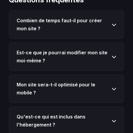
Combien de temps faut-il pour créer
mon site ?
En moyenne 2 à 4 semaines selon la complexité.
Un site vitrine simple peut être livré en 10 jours.
Est-ce que je pourrai modifier mon site
Nous vous donnons un planning précis dès le
moi-même ?
départ.
Oui ! Nous utilisons WordPress avec une
interface intuitive. Vous pourrez modifier vos
Mon site sera-t-il optimisé pour le
textes, images et ajouter des pages sans
mobile ?
aucune connaissance technique. Nous vous
formons à la prise en main.
Absolument. Tous nos sites sont responsive et
testés sur mobile, tablette et desktop. Le design
Qu'est-ce qui est inclus dans
s'adapte automatiquement à chaque écran.
l'hébergement ?